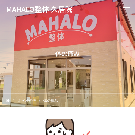
MAHALO整体 久居院
体の痛み
お客様の声
体の痛み